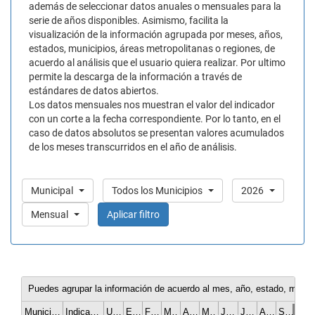
además de seleccionar datos anuales o mensuales para la
serie de años disponibles. Asimismo, facilita la
visualización de la información agrupada por meses, años,
estados, municipios, áreas metropolitanas o regiones, de
acuerdo al análisis que el usuario quiera realizar. Por ultimo
permite la descarga de la información a través de
estándares de datos abiertos.
Los datos mensuales nos muestran el valor del indicador
con un corte a la fecha correspondiente. Por lo tanto, en el
caso de datos absolutos se presentan valores acumulados
de los meses transcurridos en el año de análisis.
Municipal
Todos los Municipios
2026
Mensual
Aplicar filtro
Puedes agrupar la información de acuerdo al mes, año, estado, munici
Municipio
Indicador
Unidad de medida
Enero
Febrero
Marzo
Abril
Mayo
Junio
Julio
Agosto
Septiembre