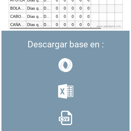
AYUTLA
Días que se cumple con la norma de PM10
Días
0
0
0
0
0
BOLAÑOS
Días que se cumple con la norma de PM10
Días
0
0
0
0
0
CABO CORRIENTES
Días que se cumple con la norma de PM10
Días
0
0
0
0
0
CAÑADAS DE OBREGÓN
Días que se cumple con la norma de PM10
Días
0
0
0
0
0
www.jqwidgets.com
CASIMIRO CASTILLO
Días que se cumple con la norma de PM10
Días
0
0
0
0
0
Descargar base en :