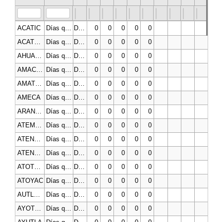
ACATIC
Días que se cumple con la norma de PM10
Días
0
0
0
0
0
ACATLÁN DE JUÁREZ
Días que se cumple con la norma de PM10
Días
0
0
0
0
0
AHUALULCO DE MERCADO
Días que se cumple con la norma de PM10
Días
0
0
0
0
0
AMACUECA
Días que se cumple con la norma de PM10
Días
0
0
0
0
0
AMATITÁN
Días que se cumple con la norma de PM10
Días
0
0
0
0
0
AMECA
Días que se cumple con la norma de PM10
Días
0
0
0
0
0
ARANDAS
Días que se cumple con la norma de PM10
Días
0
0
0
0
0
ATEMAJAC DE BRIZUELA
Días que se cumple con la norma de PM10
Días
0
0
0
0
0
ATENGO
Días que se cumple con la norma de PM10
Días
0
0
0
0
0
ATENGUILLO
Días que se cumple con la norma de PM10
Días
0
0
0
0
0
ATOTONILCO EL ALTO
Días que se cumple con la norma de PM10
Días
0
0
0
0
0
ATOYAC
Días que se cumple con la norma de PM10
Días
0
0
0
0
0
AUTLÁN DE NAVARRO
Días que se cumple con la norma de PM10
Días
0
0
0
0
0
AYOTLÁN
Días que se cumple con la norma de PM10
Días
0
0
0
0
0