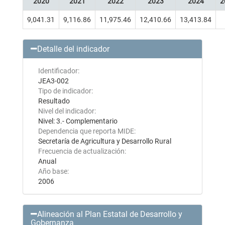
2020
2021
2022
2023
2024
2
9,041.31
9,116.86
11,975.46
12,410.66
13,413.84
Detalle del indicador
Identificador:
JEA3-002
Tipo de indicador:
Resultado
Nivel del indicador:
Nivel: 3.- Complementario
Dependencia que reporta MIDE:
Secretaría de Agricultura y Desarrollo Rural
Frecuencia de actualización:
Anual
Año base:
2006
Alineación al Plan Estatal de Desarrollo y
Gobernanza