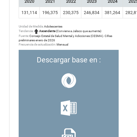
2020
2021
2022
2023
2024
202
131,114
196,375
230,375
246,834
381,264
282,8
Unidad de Medida:
Adolescentes
Tendencia:
Ascendente
(Conviene a Jalisco que aumente)
Fuente:
Consejo Estatal de Salud Mental y Adicciones (CESMA). Cifras
preliminares enero de 2026
Frecuencia de actualización:
Mensual
Descargar base en :