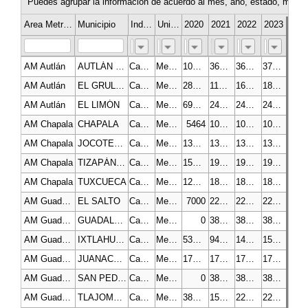
Puedes agrupar la información de acuerdo al mes, año, estado, munici
Area Metropolitana
Municipio
Indicador
Unidad de medida
2020
2021
2022
2023
AM Autlán
AUTLÁN DE NAVARRO
Capacidad de almacenamiento de agua en metros cúbicos para fines pecuarios
Metros cúbicos
102200
360233.6
367393.6
370513.6
AM Autlán
EL GRULLO
Capacidad de almacenamiento de agua en metros cúbicos para fines pecuarios
Metros cúbicos
28577
112699
161079
181119
AM Autlán
EL LIMÓN
Capacidad de almacenamiento de agua en metros cúbicos para fines pecuarios
Metros cúbicos
69080
240796
240796
240796
AM Chapala
CHAPALA
Capacidad de almacenamiento de agua en metros cúbicos para fines pecuarios
Metros cúbicos
5464
10760
10760
10760
AM Chapala
JOCOTEPEC
Capacidad de almacenamiento de agua en metros cúbicos para fines pecuarios
Metros cúbicos
138590
138590
138590
138590
AM Chapala
TIZAPÁN EL ALTO
Capacidad de almacenamiento de agua en metros cúbicos para fines pecuarios
Metros cúbicos
15450
19300
19300
19300
AM Chapala
TUXCUECA
Capacidad de almacenamiento de agua en metros cúbicos para fines pecuarios
Metros cúbicos
12800
184964
184964
184964
AM Guadalajara
EL SALTO
Capacidad de almacenamiento de agua en metros cúbicos para fines pecuarios
Metros cúbicos
7000
229400
229400
229400
AM Guadalajara
GUADALAJARA
Capacidad de almacenamiento de agua en metros cúbicos para fines pecuarios
Metros cúbicos
0
385629.96
385629.96
385629.96
AM Guadalajara
IXTLAHUACÁN DE LOS MEMBRILLOS
Capacidad de almacenamiento de agua en metros cúbicos para fines pecuarios
Metros cúbicos
53550
94030
141830
154590
AM Guadalajara
JUANACATLÁN
Capacidad de almacenamiento de agua en metros cúbicos para fines pecuarios
Metros cúbicos
17900
17900
17900
17900
AM Guadalajara
SAN PEDRO TLAQUEPAQUE
Capacidad de almacenamiento de agua en metros cúbicos para fines pecuarios
Metros cúbicos
0
38571.26
38571.26
38571.26
AM Guadalajara
TLAJOMULCO DE ZÚÑIGA
Capacidad de almacenamiento de agua en metros cúbicos para fines pecuarios
Metros cúbicos
38571.26
15450
22450
22450