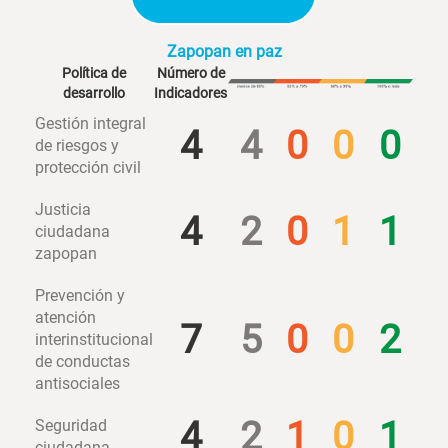
Zapopan en paz
Política de
Número de
desarrollo
Indicadores
Gestión integral
4
4
0
0
0
de riesgos y
protección civil
Justicia
4
2
0
1
1
ciudadana
zapopan
Prevención y
atención
7
5
0
0
2
interinstitucional
de conductas
antisociales
4
2
1
0
1
Seguridad
ciudadana