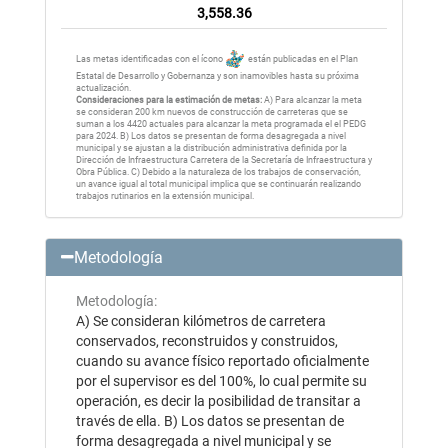
3,558.36
Las metas identificadas con el ícono
están publicadas en el Plan
Estatal de Desarrollo y Gobernanza y son inamovibles hasta su próxima
actualización.
Consideraciones para la estimación de metas:
A) Para alcanzar la meta
se consideran 200 km nuevos de construcción de carreteras que se
suman a los 4420 actuales para alcanzar la meta programada el el PEDG
para 2024. B) Los datos se presentan de forma desagregada a nivel
municipal y se ajustan a la distribución administrativa definida por la
Dirección de Infraestructura Carretera de la Secretaría de Infraestructura y
Obra Pública. C) Debido a la naturaleza de los trabajos de conservación,
un avance igual al total municipal implica que se continuarán realizando
trabajos rutinarios en la extensión municipal.
Metodología
Metodología:
A) Se consideran kilómetros de carretera
conservados, reconstruidos y construidos,
cuando su avance físico reportado oficialmente
por el supervisor es del 100%, lo cual permite su
operación, es decir la posibilidad de transitar a
través de ella. B) Los datos se presentan de
forma desagregada a nivel municipal y se