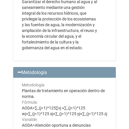
Garantizar el derecho humano al agua y al
saneamiento mediante una gestión
integral de los recursos hídricos, que
privilegie la protección de los ecosistemas
y las fuentes de agua, la modernización y
ampliación de la infraestructura, el reuso y
la economía circular del agua, y el
fortalecimiento de la cultura y la
gobernanza del agua en el estado.
Metodología
Metodología:
Plantas de tratamiento en operación dentro de
norma.
Fórmula:
AODA=∑_(j=1)^125∑vj +∑_(j=1)^125
wj+∑_(j=1)^125 xj+∑_(j=1)^125 yj+∑_(j=1)^125 zj
Variable:
AODA=Atención oportuna a denuncias