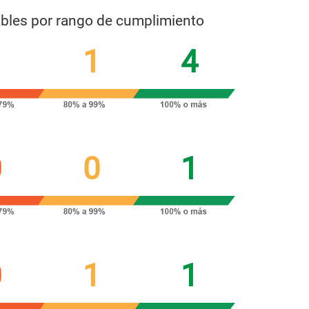
ables por rango de cumplimiento
1
1
4
0
0
1
0
1
1