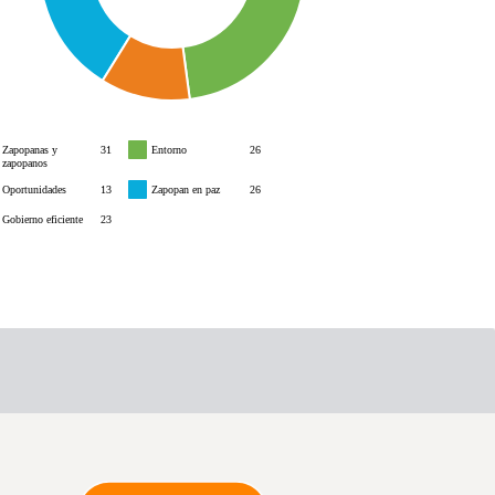
Zapopanas y
31
Entorno
26
zapopanos
Oportunidades
13
Zapopan en paz
26
Gobierno eficiente
23