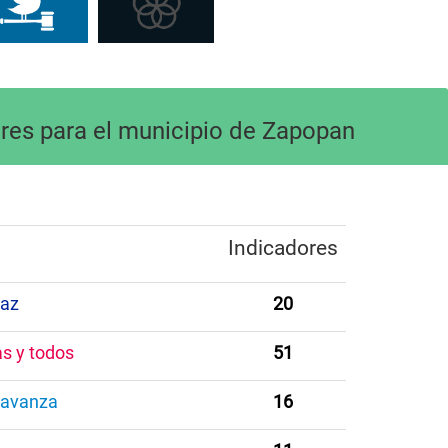
ores para el municipio de Zapopan
Indicadores
paz
20
as y todos
51
 avanza
16