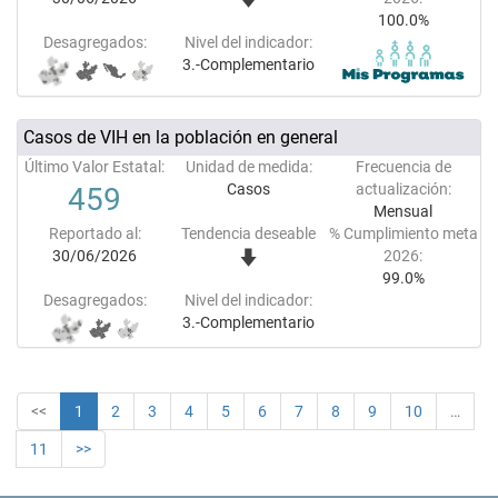
100.0%
Desagregados:
Nivel del indicador:
3.-Complementario
Casos de VIH en la población en general
Último Valor Estatal:
Unidad de medida:
Frecuencia de
Casos
actualización:
459
Mensual
Reportado al:
Tendencia deseable
% Cumplimiento meta
30/06/2026
2026:
99.0%
Desagregados:
Nivel del indicador:
3.-Complementario
<<
1
2
3
4
5
6
7
8
9
10
…
11
>>