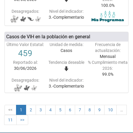
100.0%
Desagregados:
Nivel del indicador:
3.-Complementario
Casos de VIH en la población en general
Último Valor Estatal:
Unidad de medida:
Frecuencia de
Casos
actualización:
459
Mensual
Reportado al:
Tendencia deseable
% Cumplimiento meta
30/06/2026
2026:
99.0%
Desagregados:
Nivel del indicador:
3.-Complementario
<<
1
2
3
4
5
6
7
8
9
10
…
11
>>