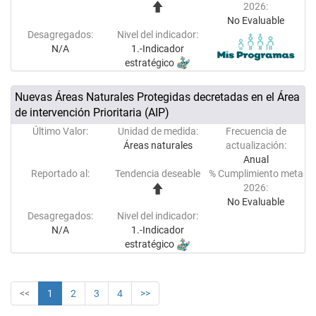
2026:
No Evaluable
Desagregados:
Nivel del indicador:
N/A
1.-Indicador
estratégico
Nuevas Áreas Naturales Protegidas decretadas en el Área
de intervención Prioritaria (AIP)
Último Valor:
Unidad de medida:
Frecuencia de
Áreas naturales
actualización:
Anual
Reportado al:
Tendencia deseable
% Cumplimiento meta
2026:
No Evaluable
Desagregados:
Nivel del indicador:
N/A
1.-Indicador
estratégico
<<
1
2
3
4
>>