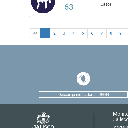
Casos
63
<<
1
2
3
4
5
6
7
8
9
Descarga indicador en JSON
Monito
Jalisc
Secretarí