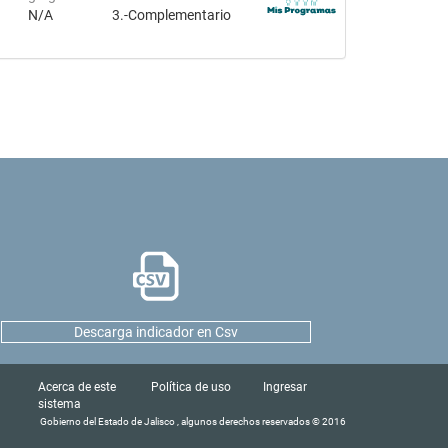
N/A
3.-Complementario
Descarga indicador en Csv
Acerca de este
Política de uso
Ingresar
sistema
Gobierno del Estado de Jalisco , algunos derechos reservados © 2016