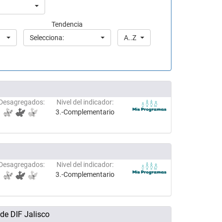
Tendencia
Selecciona:
A..Z
Desagregados:
Nivel del indicador:
3.-Complementario
Desagregados:
Nivel del indicador:
3.-Complementario
de DIF Jalisco