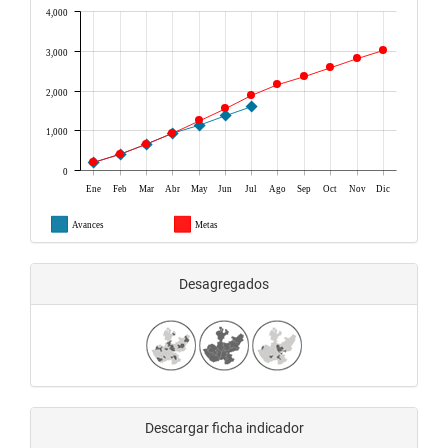
4,000
3,000
2,000
1,000
0
Ene
Feb
Mar
Abr
May
Jun
Jul
Ago
Sep
Oct
Nov
Dic
Avances
Metas
Desagregados
Descargar ficha indicador