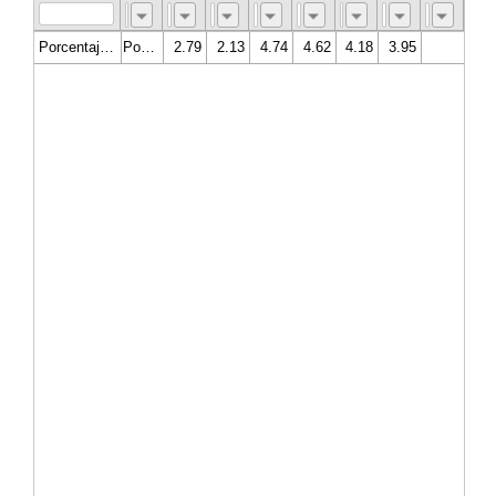
Porcentaje de abandono escolar en educación secundaria
Porcentaje
2.79
2.13
4.74
4.62
4.18
3.95