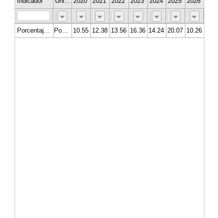
Indicador
Unidad de medida
2020
2021
2022
2023
2024
2025
2026
Porcentaje de ingresos estatales que provienen de captación directa
Porcentaje
10.55
12.38
13.56
16.36
14.24
20.07
10.26