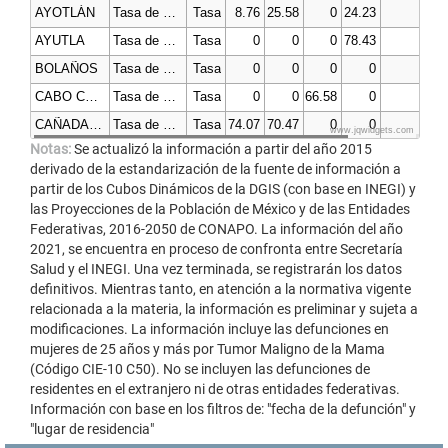
AYOTLÁN
Tasa de mortalidad por cáncer de mama por cien mil mujeres
Tasa
8.76
25.58
0
24.23
AYUTLA
Tasa de mortalidad por cáncer de mama por cien mil mujeres
Tasa
0
0
0
78.43
BOLAÑOS
Tasa de mortalidad por cáncer de mama por cien mil mujeres
Tasa
0
0
0
0
CABO CORRIENTES
Tasa de mortalidad por cáncer de mama por cien mil mujeres
Tasa
0
0
66.58
0
CAÑADAS DE OBREGÓN
Tasa de mortalidad por cáncer de mama por cien mil mujeres
Tasa
74.07
70.47
0
0
www.jqwidgets.com
Notas:
Se actualizó la información a partir del año 2015
CASIMIRO CASTILLO
Tasa de mortalidad por cáncer de mama por cien mil mujeres
Tasa
16.51
0
0
16.3
derivado de la estandarización de la fuente de información a
partir de los Cubos Dinámicos de la DGIS (con base en INEGI) y
las Proyecciones de la Población de México y de las Entidades
Federativas, 2016-2050 de CONAPO. La información del año
2021, se encuentra en proceso de confronta entre Secretaría
Salud y el INEGI. Una vez terminada, se registrarán los datos
definitivos. Mientras tanto, en atención a la normativa vigente
relacionada a la materia, la información es preliminar y sujeta a
modificaciones. La información incluye las defunciones en
mujeres de 25 años y más por Tumor Maligno de la Mama
(Código CIE-10 C50). No se incluyen las defunciones de
residentes en el extranjero ni de otras entidades federativas.
Información con base en los filtros de: "fecha de la defunción" y
"lugar de residencia"