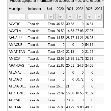
Puedes agrupar la información de acuerdo al mes, año, estado, munici
Municipio
Indicador
Unidad de medida
2020
2021
2022
2023
2024
202
ACATIC
Tasa de mortalidad por cáncer de mama por cien mil mujeres
Tasa
46.56
30.38
0
14.51
ACATLÁN DE JUÁREZ
Tasa de mortalidad por cáncer de mama por cien mil mujeres
Tasa
29.59
14.38
27.93
27.07
AHUALULCO DE MERCADO
Tasa de mortalidad por cáncer de mama por cien mil mujeres
Tasa
14.58
28.77
14.21
28.03
AMACUECA
Tasa de mortalidad por cáncer de mama por cien mil mujeres
Tasa
0
0
0
54.14
AMATITÁN
Tasa de mortalidad por cáncer de mama por cien mil mujeres
Tasa
22.42
22.13
0
21.24
AMECA
Tasa de mortalidad por cáncer de mama por cien mil mujeres
Tasa
32.93
16.38
21.71
32.33
ARANDAS
Tasa de mortalidad por cáncer de mama por cien mil mujeres
Tasa
21.68
20.91
24.6
24.08
ATEMAJAC DE BRIZUELA
Tasa de mortalidad por cáncer de mama por cien mil mujeres
Tasa
0
0
0
0
ATENGO
Tasa de mortalidad por cáncer de mama por cien mil mujeres
Tasa
0
0
60.72
0
ATENGUILLO
Tasa de mortalidad por cáncer de mama por cien mil mujeres
Tasa
151.06
215.05
0
0
ATOTONILCO EL ALTO
Tasa de mortalidad por cáncer de mama por cien mil mujeres
Tasa
22.02
16.08
10.55
31.09
ATOYAC
Tasa de mortalidad por cáncer de mama por cien mil mujeres
Tasa
0
73.86
0
0
AUTLÁN DE NAVARRO
Tasa de mortalidad por cáncer de mama por cien mil mujeres
Tasa
25.83
40.29
9.88
48.33