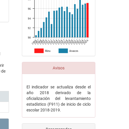
96
94
92
90
2006
2007
2008
2009
2010
2011
2012
2013
2014
2015
2016
2017
2018
2019
2020
2021
2022
2023
2024
2025
2026
Meta
Avances
l
rir
Avisos
e de
El indicador se actualiza desde el
año 2018 derivado de la
oficialización del levantamiento
estadístico (F911) de inicio de ciclo
escolar 2018-2019.