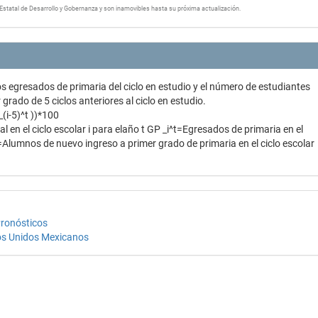
Estatal de Desarrollo y Gobernanza y son inamovibles hasta su próxima actualización.
os egresados de primaria del ciclo en estudio y el número de estudiantes
grado de 5 ciclos anteriores al ciclo en estudio.
_(i-5)^t ))*100
al en el ciclo escolar i para elaño t GP _i^t=Egresados de primaria en el
^t=Alumnos de nuevo ingreso a primer grado de primaria en el ciclo escolar
Pronósticos
dos Unidos Mexicanos