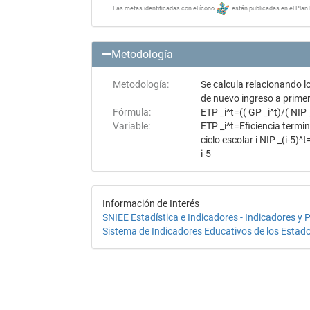
Las metas identificadas con el ícono
están publicadas en el Plan 
Metodología
Metodología:
Se calcula relacionando l
de nuevo ingreso a primer 
Fórmula:
ETP _i^t=(( GP _i^t)/( NIP 
Variable:
ETP _i^t=Eficiencia termin
ciclo escolar i NIP _(i-5)
i-5
Información de Interés
SNIEE Estadística e Indicadores - Indicadores y 
Sistema de Indicadores Educativos de los Esta