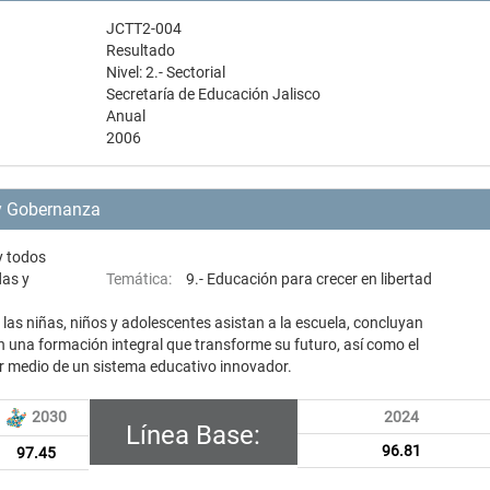
JCTT2-004
Resultado
Nivel: 2.- Sectorial
Secretaría de Educación Jalisco
Anual
2006
 y Gobernanza
y todos
das y
Temática:
9.- Educación para crecer en libertad
las niñas, niños y adolescentes asistan a la escuela, concluyan
n una formación integral que transforme su futuro, así como el
r medio de un sistema educativo innovador.
2030
2024
Línea Base:
96.81
97.45