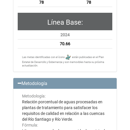
78
78
Línea Base:
2024
70.66
Las metas identificadas con el ícono
están publicadas en el Plan
Estatal de Desarrollo y Gobernanza y son inamovibles hasta su próxima
actualización.
Metodología
Metodología:
Relación porcentual de aguas procesadas en
plantas de tratamiento para satisfacer los
requisitos de calidad en relación a las cuencas
del Río Santiago y Río Verde.
Fórmula: