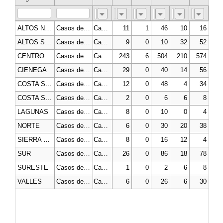
ALTOS NORTE
Casos de Influenza
Casos
11
1
46
10
16
5
ALTOS SUR
Casos de Influenza
Casos
9
0
10
32
52
5
CENTRO
Casos de Influenza
Casos
243
6
504
210
574
52
CIENEGA
Casos de Influenza
Casos
29
0
40
14
56
6
COSTA SIERRA OCCIDENTAL
Casos de Influenza
Casos
12
0
48
4
34
1
COSTA SUR
Casos de Influenza
Casos
2
0
6
6
8
LAGUNAS
Casos de Influenza
Casos
8
0
10
0
4
NORTE
Casos de Influenza
Casos
6
0
30
20
38
7
SIERRA DE AMULA
Casos de Influenza
Casos
8
0
16
12
4
3
SUR
Casos de Influenza
Casos
26
0
86
18
78
9
SURESTE
Casos de Influenza
Casos
1
0
2
6
8
VALLES
Casos de Influenza
Casos
6
0
26
6
30
1